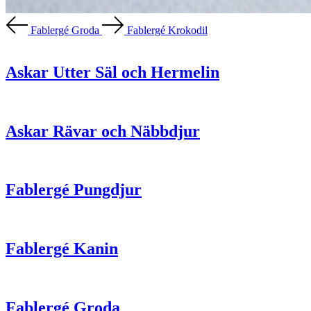
Fablergé Groda
Fablergé Krokodil
Askar Utter Säl och Hermelin
Askar Rävar och Näbbdjur
Fablergé Pungdjur
Fablergé Kanin
Fablergé Groda