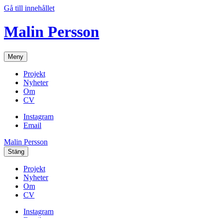
Gå till innehållet
Malin Persson
Meny
Projekt
Nyheter
Om
CV
Instagram
Email
Malin Persson
Stäng
Projekt
Nyheter
Om
CV
Instagram