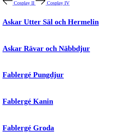
Cosplay II
Cosplay IV
Askar Utter Säl och Hermelin
Askar Rävar och Näbbdjur
Fablergé Pungdjur
Fablergé Kanin
Fablergé Groda