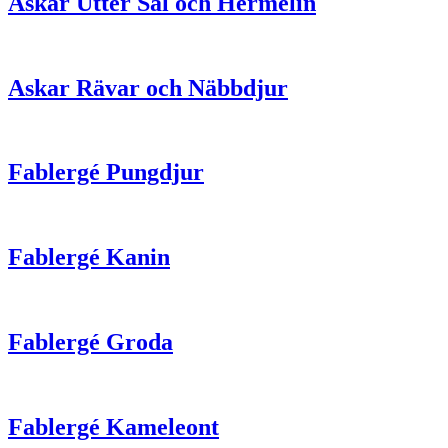
Askar Utter Säl och Hermelin
Askar Rävar och Näbbdjur
Fablergé Pungdjur
Fablergé Kanin
Fablergé Groda
Fablergé Kameleont