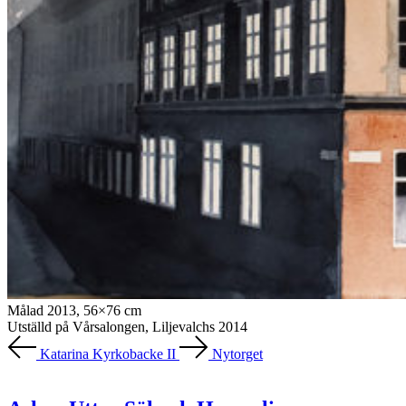
Målad 2013, 56×76 cm
Utställd på Vårsalongen, Liljevalchs 2014
Katarina Kyrkobacke II
Nytorget